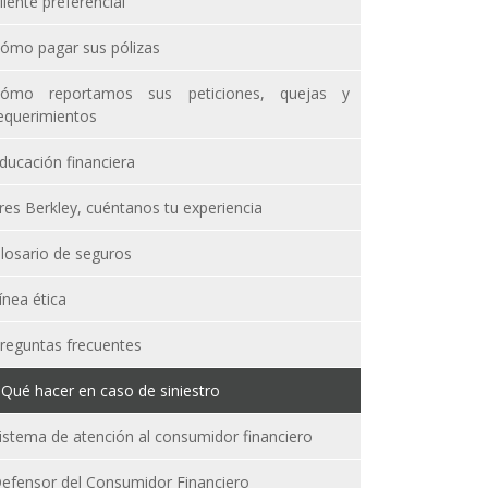
liente preferencial
ómo pagar sus pólizas
ómo reportamos sus peticiones, quejas y
equerimientos
ducación financiera
res Berkley, cuéntanos tu experiencia
losario de seguros
ínea ética
reguntas frecuentes
Qué hacer en caso de siniestro
istema de atención al consumidor financiero
efensor del Consumidor Financiero