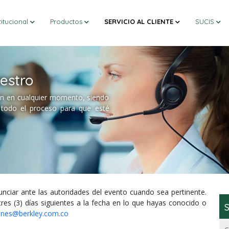
titucional
Productos
SERVICIO AL CLIENTE
SUCIS
estro
n en cualquier momento, siendo
 todo el proceso para que esté
ciar ante las autoridades del evento cuando sea pertinente.
res (3) días siguientes a la fecha en lo que hayas conocido o
S
ones@berkley.com.co