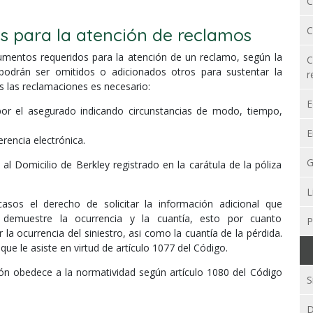
C
 para la atención de reclamos
C
umentos requeridos para la atención de un reclamo, según la
C
 podrán ser omitidos o adicionados otros para sustentar la
r
s las reclamaciones es necesario:
E
or el asegurado indicando circunstancias de modo, tiempo,
E
rencia electrónica.
G
l Domicilio de Berkley registrado en la carátula de la póliza
L
asos el derecho de solicitar la información adicional que
 demuestre la ocurrencia y la cuantía, esto por cuanto
P
a ocurrencia del siniestro, asi como la cuantía de la pérdida.
 que le asiste en virtud de artículo 1077 del Código.
ión obedece a la normatividad según artículo 1080 del Código
S
D